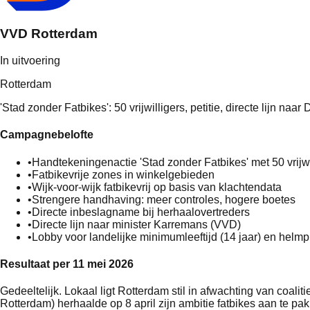
VVD Rotterdam
In uitvoering
Rotterdam
'Stad zonder Fatbikes': 50 vrijwilligers, petitie, directe lijn naa
Campagnebelofte
•
Handtekeningenactie 'Stad zonder Fatbikes' met 50 vrijwi
•
Fatbikevrije zones in winkelgebieden
•
Wijk-voor-wijk fatbikevrij op basis van klachtendata
•
Strengere handhaving: meer controles, hogere boetes
•
Directe inbeslagname bij herhaalovertreders
•
Directe lijn naar minister Karremans (VVD)
•
Lobby voor landelijke minimumleeftijd (14 jaar) en helmpl
Resultaat per 11 mei 2026
Gedeeltelijk. Lokaal ligt Rotterdam stil in afwachting van coa
Rotterdam) herhaalde op 8 april zijn ambitie fatbikes aan te 