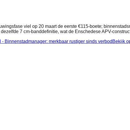
uwingsfase viel op 20 maart de eerste €115-boete; binnenstad
 dezelfde 7 cm-banddefinitie, wat de Enschedese APV-constructi
.nl - Binnenstadmanager: merkbaar rustiger sinds verbod
Bekijk o