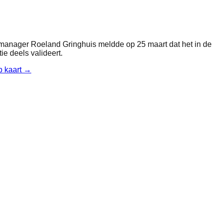
smanager Roeland Gringhuis meldde op 25 maart dat het in de
e deels valideert.
p kaart →