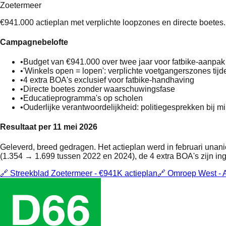
Zoetermeer
€941.000 actieplan met verplichte loopzones en directe boetes.
Campagnebelofte
•
Budget van €941.000 over twee jaar voor fatbike-aanpak
•
'Winkels open = lopen': verplichte voetgangerszones tij
•
4 extra BOA's exclusief voor fatbike-handhaving
•
Directe boetes zonder waarschuwingsfase
•
Educatieprogramma's op scholen
•
Ouderlijke verantwoordelijkheid: politiegesprekken bij mi
Resultaat per 11 mei 2026
Geleverd, breed gedragen. Het actieplan werd in februari unan
(1.354 → 1.699 tussen 2022 en 2024), de 4 extra BOA's zijn ing
🔗
Streekblad Zoetermeer - €941K actieplan
🔗
Omroep West - A