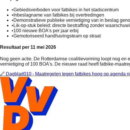
•
Gebiedsverboden voor fatbikes in het stadscentrum
•
Inbeslagname van fatbikes bij overtredingen
•
Demonstratieve publieke vernietiging van in beslag gen
•
Lik-op-stuk beleid: directe bestraffing zonder waarschu
•
100 nieuwe BOA's per jaar erbij
•
Gemotoriseerd handhavingsteam op straat
Resultaat per 11 mei 2026
Nog geen actie. De Rotterdamse coalitievorming loopt nog en er
vernietiging of 100 BOA's. De nieuwe raad heeft fatbike-maatr
🔗
Dagblad010 - Maatregelen tegen fatbikes hoog op agenda 