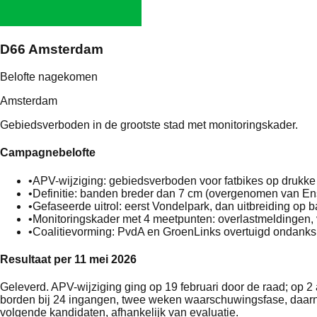
D66 Amsterdam
Belofte nagekomen
Amsterdam
Gebiedsverboden in de grootste stad met monitoringskader.
Campagnebelofte
•
APV-wijziging: gebiedsverboden voor fatbikes op drukke 
•
Definitie: banden breder dan 7 cm (overgenomen van E
•
Gefaseerde uitrol: eerst Vondelpark, dan uitbreiding op b
•
Monitoringskader met 4 meetpunten: overlastmeldingen, v
•
Coalitievorming: PvdA en GroenLinks overtuigd ondank
Resultaat per 11 mei 2026
Geleverd. APV-wijziging ging op 19 februari door de raad; op 2
borden bij 24 ingangen, twee weken waarschuwingsfase, daarn
volgende kandidaten, afhankelijk van evaluatie.