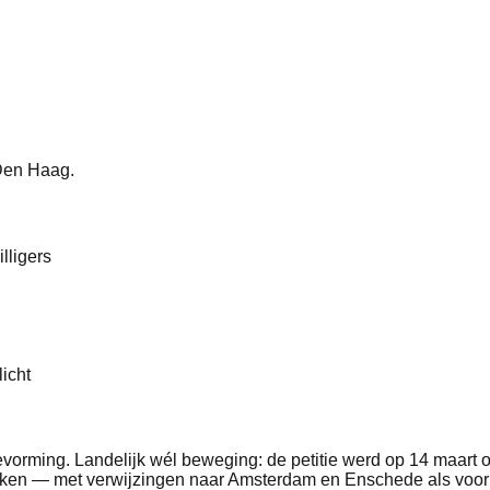
r Den Haag.
lligers
icht
litievorming. Landelijk wél beweging: de petitie werd op 14 maa
pakken — met verwijzingen naar Amsterdam en Enschede als voor