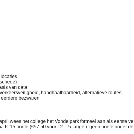
locaties
nschede)
asis van data
erkeersveiligheid, handhaafbaarheid, alternatieve routes
s eerdere bezwaren
 april wees het college het Vondelpark formeel aan als eerste 
a €115 boete (€57,50 voor 12–15-jarigen, geen boete onder de