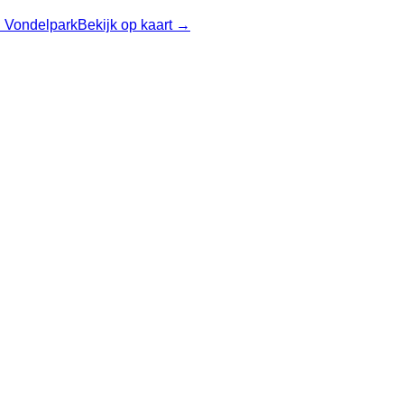
n Vondelpark
Bekijk op kaart →