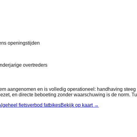
dens openingstijden
nderjarige overtreders
iem aangenomen en is volledig operationeel: handhaving steeg 
ezet, en directe beboeting zonder waarschuwing is de norm. Tus
lgeheel fietsverbod fatbikes
Bekijk op kaart →