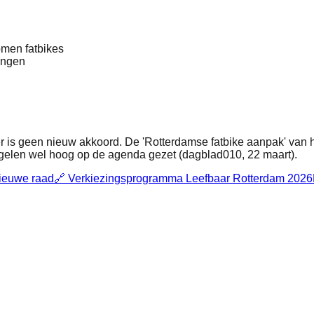
omen fatbikes
wingen
 is geen nieuw akkoord. De 'Rotterdamse fatbike aanpak' van he
egelen wel hoog op de agenda gezet (dagblad010, 22 maart).
nieuwe raad
🔗
Verkiezingsprogramma Leefbaar Rotterdam 2026