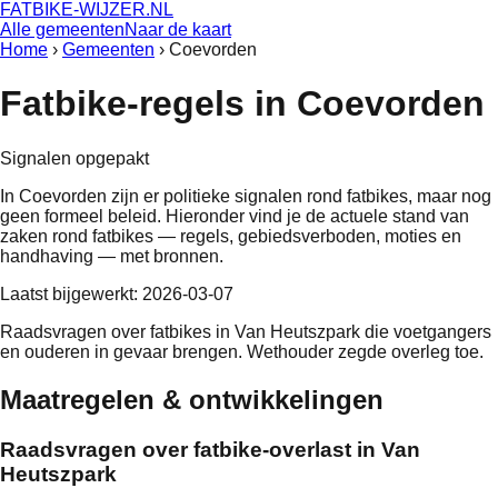
FATBIKE-WIJZER
.NL
Alle gemeenten
Naar de kaart
Home
›
Gemeenten
›
Coevorden
Fatbike-regels in
Coevorden
Signalen opgepakt
In
Coevorden
zijn er politieke signalen rond fatbikes, maar nog
geen formeel beleid
. Hieronder vind je de actuele stand van
zaken rond fatbikes — regels, gebiedsverboden, moties en
handhaving — met bronnen.
Laatst bijgewerkt:
2026-03-07
Raadsvragen over fatbikes in Van Heutszpark die voetgangers
en ouderen in gevaar brengen. Wethouder zegde overleg toe.
Maatregelen & ontwikkelingen
Raadsvragen over fatbike-overlast in Van
Heutszpark