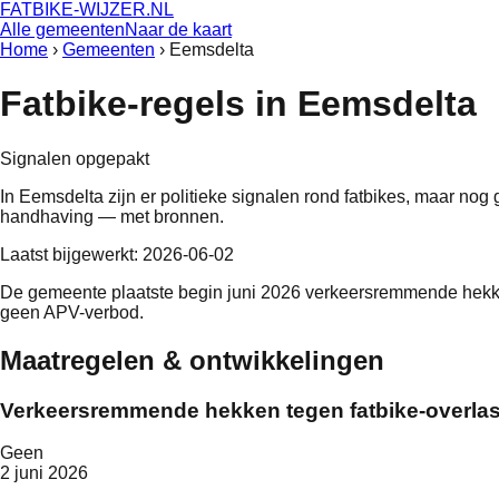
FATBIKE-WIJZER
.NL
Alle gemeenten
Naar de kaart
Home
›
Gemeenten
›
Eemsdelta
Fatbike-regels in
Eemsdelta
Signalen opgepakt
In
Eemsdelta
zijn er politieke signalen rond fatbikes, maar nog
handhaving — met bronnen.
Laatst bijgewerkt:
2026-06-02
De gemeente plaatste begin juni 2026 verkeersremmende hekken i
geen APV-verbod.
Maatregelen & ontwikkelingen
Verkeersremmende hekken tegen fatbike-overlast 
Geen
2 juni 2026