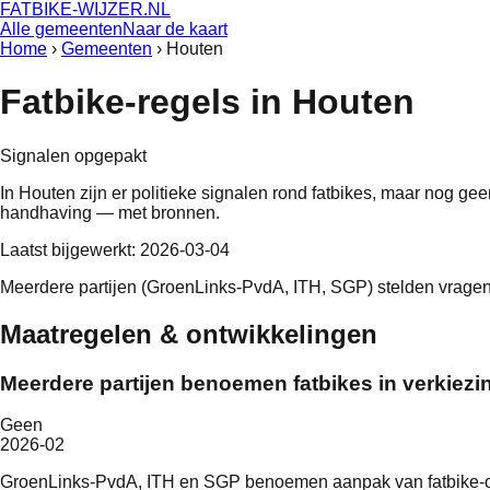
FATBIKE-WIJZER
.NL
Alle gemeenten
Naar de kaart
Home
›
Gemeenten
›
Houten
Fatbike-regels in
Houten
Signalen opgepakt
In
Houten
zijn er politieke signalen rond fatbikes, maar nog ge
handhaving — met bronnen.
Laatst bijgewerkt:
2026-03-04
Meerdere partijen (GroenLinks-PvdA, ITH, SGP) stelden vragen o
Maatregelen & ontwikkelingen
Meerdere partijen benoemen fatbikes in verkie
Geen
2026-02
GroenLinks-PvdA, ITH en SGP benoemen aanpak van fatbike-ove