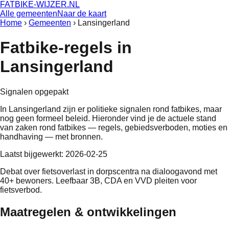
FATBIKE-WIJZER
.NL
Alle gemeenten
Naar de kaart
Home
›
Gemeenten
›
Lansingerland
Fatbike-regels in
Lansingerland
Signalen opgepakt
In
Lansingerland
zijn er politieke signalen rond fatbikes, maar
nog geen formeel beleid
. Hieronder vind je de actuele stand
van zaken rond fatbikes — regels, gebiedsverboden, moties en
handhaving — met bronnen.
Laatst bijgewerkt:
2026-02-25
Debat over fietsoverlast in dorpscentra na dialoogavond met
40+ bewoners. Leefbaar 3B, CDA en VVD pleiten voor
fietsverbod.
Maatregelen & ontwikkelingen