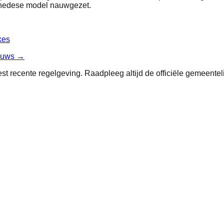
chedese model nauwgezet.
kes
ieuws →
st recente regelgeving. Raadpleeg altijd de officiële gemeentel