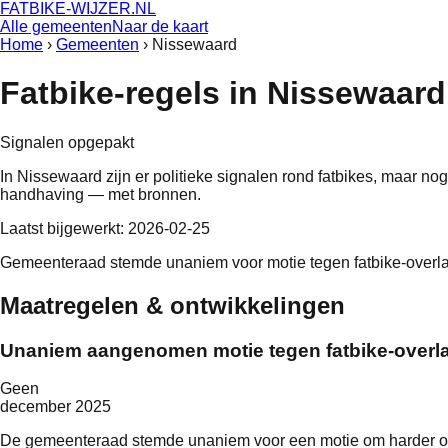
FATBIKE-WIJZER
.NL
Alle gemeenten
Naar de kaart
Home
›
Gemeenten
›
Nissewaard
Fatbike-regels in
Nissewaard
Signalen opgepakt
In
Nissewaard
zijn er politieke signalen rond fatbikes, maar no
handhaving — met bronnen.
Laatst bijgewerkt:
2026-02-25
Gemeenteraad stemde unaniem voor motie tegen fatbike-overla
Maatregelen & ontwikkelingen
Unaniem aangenomen motie tegen fatbike-overl
Geen
december 2025
De gemeenteraad stemde unaniem voor een motie om harder op t