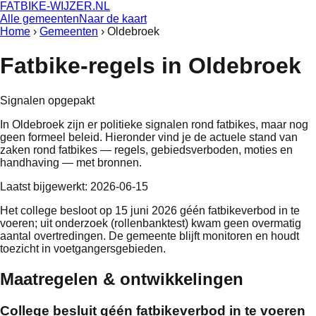
FATBIKE-WIJZER
.NL
Alle gemeenten
Naar de kaart
Home
›
Gemeenten
›
Oldebroek
Fatbike-regels in
Oldebroek
Signalen opgepakt
In
Oldebroek
zijn er politieke signalen rond fatbikes, maar nog
geen formeel beleid
. Hieronder vind je de actuele stand van
zaken rond fatbikes — regels, gebiedsverboden, moties en
handhaving — met bronnen.
Laatst bijgewerkt:
2026-06-15
Het college besloot op 15 juni 2026 géén fatbikeverbod in te
voeren; uit onderzoek (rollenbanktest) kwam geen overmatig
aantal overtredingen. De gemeente blijft monitoren en houdt
toezicht in voetgangersgebieden.
Maatregelen & ontwikkelingen
College besluit géén fatbikeverbod in te voeren