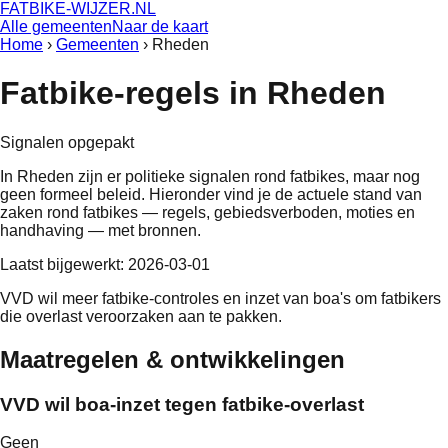
FATBIKE-WIJZER
.NL
Alle gemeenten
Naar de kaart
Home
›
Gemeenten
›
Rheden
Fatbike-regels in
Rheden
Signalen opgepakt
In
Rheden
zijn er politieke signalen rond fatbikes, maar nog
geen formeel beleid
. Hieronder vind je de actuele stand van
zaken rond fatbikes — regels, gebiedsverboden, moties en
handhaving — met bronnen.
Laatst bijgewerkt:
2026-03-01
VVD wil meer fatbike-controles en inzet van boa's om fatbikers
die overlast veroorzaken aan te pakken.
Maatregelen & ontwikkelingen
VVD wil boa-inzet tegen fatbike-overlast
Geen