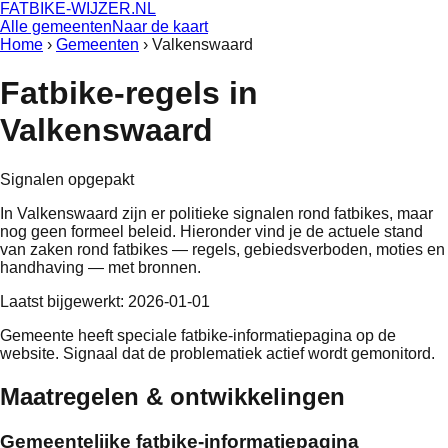
FATBIKE-WIJZER
.NL
Alle gemeenten
Naar de kaart
Home
›
Gemeenten
›
Valkenswaard
Fatbike-regels in
Valkenswaard
Signalen opgepakt
In
Valkenswaard
zijn er politieke signalen rond fatbikes, maar
nog geen formeel beleid
. Hieronder vind je de actuele stand
van zaken rond fatbikes — regels, gebiedsverboden, moties en
handhaving — met bronnen.
Laatst bijgewerkt:
2026-01-01
Gemeente heeft speciale fatbike-informatiepagina op de
website. Signaal dat de problematiek actief wordt gemonitord.
Maatregelen & ontwikkelingen
Gemeentelijke fatbike-informatiepagina