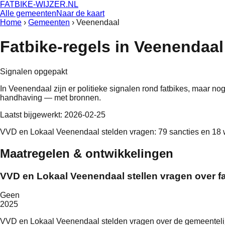
FATBIKE-WIJZER
.NL
Alle gemeenten
Naar de kaart
Home
›
Gemeenten
›
Veenendaal
Fatbike-regels in
Veenendaal
Signalen opgepakt
In
Veenendaal
zijn er politieke signalen rond fatbikes, maar no
handhaving — met bronnen.
Laatst bijgewerkt:
2026-02-25
VVD en Lokaal Veenendaal stelden vragen: 79 sancties en 18
Maatregelen & ontwikkelingen
VVD en Lokaal Veenendaal stellen vragen over f
Geen
2025
VVD en Lokaal Veenendaal stelden vragen over de gemeentelijk