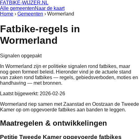
FATBIKE-WIJZER
.NL
Alle gemeenten
Naar de kaart
Home
›
Gemeenten
›
Wormerland
Fatbike-regels in
Wormerland
Signalen opgepakt
In
Wormerland
zijn er politieke signalen rond fatbikes, maar
nog geen formeel beleid
. Hieronder vind je de actuele stand
van zaken rond fatbikes — regels, gebiedsverboden, moties en
handhaving — met bronnen.
Laatst bijgewerkt:
2026-02-26
Wormerland riep samen met Zaanstad en Oostzaan de Tweede
Kamer op om opgevoerde fatbikes aan banden te leggen.
Maatregelen & ontwikkelingen
Petitie Tweede Kamer opgevoerde fatbikes